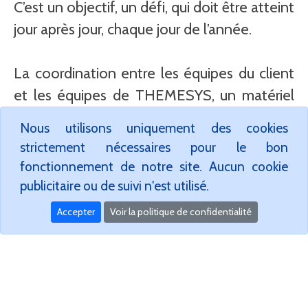
C’est un objectif, un défi, qui doit être atteint
jour après jour, chaque jour de l’année.
La coordination entre les équipes du client
et les équipes de THEMESYS, un matériel
approprié et performant ainsi qu’une grande
Nous utilisons uniquement des cookies
réactivité dans la journée assure en
strictement nécessaires pour le bon
continue une surface propre.
fonctionnement de notre site. Aucun cookie
publicitaire ou de suivi n'est utilisé.
Accepter
Voir la politique de confidentialité