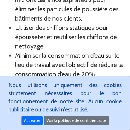
éliminer les particules de poussière des
bâtiments de nos clients.
Utiliser des chiffons statiques pour
épousseter et réutiliser les chiffons de
nettoyage.
Minimiser la consommation d’eau sur le
lieu de travail avec l’objectif de réduire la
consommation d’eau de 20%
Minimiser la consommation d’énergie
Nous utilisons uniquement des cookies
électrique sur le lieu de travail en
strictement nécessaires pour le bon
fonctionnement de notre site. Aucun cookie
éteignant les lumières dans les zones
publicitaire ou de suivi n'est utilisé.
non utilisées (Objectif de 10%
d’économies)
Accepter
Voir la politique de confidentialité
Collecter les déchets de papier, de