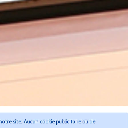
tre site. Aucun cookie publicitaire ou de
ns d’ABU DHABI