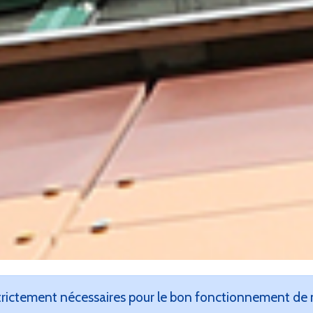
rictement nécessaires pour le bon fonctionnement de no
du monde de judo vétéra